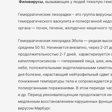
Филовирусы,
вызывающие у людей тяжелую геморр
Геморрагические лихорадки – это группа вирусных
геморрагического васкулита и полиорганной недо
органа — почек, печени, желудочно-кишечного т
Геморрагическая лихорадка Эбола — редкая высок
среднем 50 %). Начинается внезапно, через 2-21 
продолжительностью 2-7 дней, характеризуется 
капилляротоксикоза — гиперемией лица, шеи, инъ
небе, положительными эндотелиальными симптома
дня болезни, нарастающий нейтрофильный сдвиг в
понижения температуры тела и сопровождается р
полиорганными поражениями. В этом периоде час
и др. Период реконвалесценции продолжается не
медленным восстановлением нарушенных функций 
вирусом Марбург.