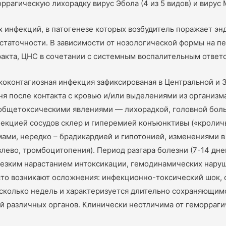
агическую лихорадку вирус Эбола (4 из 5 видов) и вирус 
 инфекций, в патогенезе которых возбудитель поражает энд
статочности. В зависимости от нозологической формы на п
ракта, ЦНС в сочетании с системным воспалительным ответ
оконтагиозная инфекция зафиксированая в Центральной и За
дня после контакта с кровью и/или выделениями из организ
общетоксическими явлениями — лихорадкой, головной боль
екцией сосудов склер и гиперемией конъюнктивы («кроличь
ми, нередко – брадикардией и гипотонией, изменениями в
лево, тромбоцитопения). Период разгара болезни (7-14 дне
езким нарастанием интоксикации, гемодинамических наруш
то возникают осложнения: инфекционно-токсический шок, о
сколько недель и характеризуется длительно сохраняющим
различных органов. Клинически неотличима от геморрагич