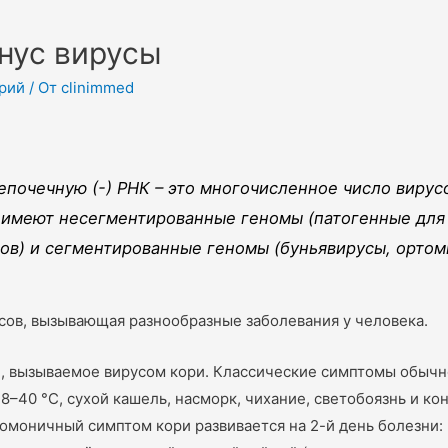
нус вирусы
рий
/ От
clinimmed
епочечную (-) РНК – это многочисленное число виру
е имеют несегментированные геномы (патогенные для
ов) и сегментированные геномы (буньявирусы, ортом
сов, вызывающая разнообразные заболевания у человека.
, вызываемое вирусом кори. Классические симптомы обычно
–40 °C, сухой кашель, насморк, чихание, светобоязнь и ко
номоничный симптом кори развивается на 2-й день болезни: 