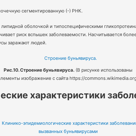
очечную сегментированную (-) РНК.
липидной оболочкой и типоспецифическими гликопротеинами
чивает риск вспышек заболеваемости. Насчитывается более
русы заражают людей.
Рис.10. Строение буньявируса.
(В рисунке использованы
элементы изображение c сайта https://commons.wikimedia.org
еские характеристики забол