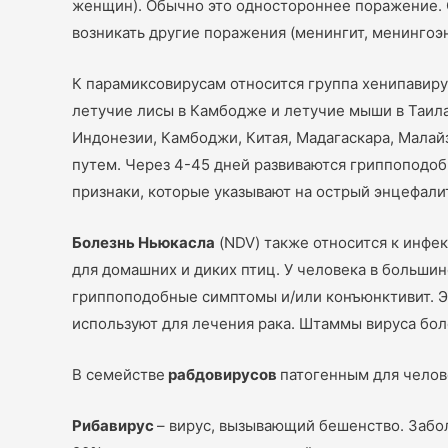
женщин). Обычно это одностороннее поражение. 
возникать другие поражения (менингит, менингоэнц
К парамиксовирусам относится группа хенипавир
летучие лисы в Камбодже и летучие мыши в Таила
Индонезии, Камбоджи, Китая, Мадагаскара, Мала
путем. Через 4-45 дней развиваются гриппоподоб
признаки, которые указывают на острый энцефали
Болезнь Ньюкасла
(NDV) также относится к инфе
для домашних и диких птиц. У человека в большин
гриппоподобные симптомы и/или конъюнктивит. Это
используют для лечения рака. Штаммы вируса бол
В семействе
рабдовирусов
патогенным для челов
Рибавирус
– вирус, вызывающий бешенство. Забол