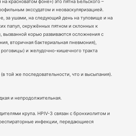
на красноватом фоне») это пятна Бельского –
рофильным экссудатом и неоваскуляризацией.
е, за ушами, на следующий день на туловище и на
ких папул, окружённых пятном и склонных к
ии, вызванной корью развиваются осложнения с
ония, вторичная бактериальная пневмония),
 роговицы) и желудочно-кишечного тракта
(в той же последовательности, что и высыпания).
дкая и непродолжительная.
дителями крупа. HPIV-3 связан с бронхиолитом и
ые респираторные инфекции, передающиеся