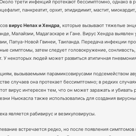
Около трети инфекций протекают бессимптомно, однако в р
ефалит, панкреатит, орхит, эпидидимит, мастит, миокардит,
усов
вирус Непах и Хендра,
которые вызывают тяжелые энце
нде, Малайзии, Мадагаскаре и Гане. Вирус Хендра выявлен 
йзии, Папуа-Новой Гвинеи, Таиланда. Передача инфекции п
ные симптомы, затем следует головокружение, сонливость
т. У некоторых людей может развиться атипичная пневмони
кциям, вызываемыми парамиксовирусами подсемейством ав
стве случаев она протекает бессимптомно; в редких случая
т вирус интересен тем, что он может заражать и убивать р
езни Ньюкасла также использовались для создания вирусны
ека является рабивирус и везикуловирусы.
евание встречается редко, но после появления симптомов 