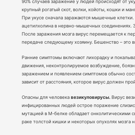
90% случаев заражение у людей происходят от ук
крупный рогатый скот, волки, койоты, кошки и м
При укусе сначала заражаются мышечные клетки. 
ацетилхолина в нервно-мышечных соединениях. За
После заражения мозга вирус перемещается к пер
передаче следующему хозяину. Бешенство
–
это в
Ранние симптомы включают лихорадку и покалыван
движения, неконтролируемое возбуждение, боязнь
заражением и появлением симптомов обычно соста
зависит от расстояния, которое вирус должен пр
Опасны для человека
везикуловирусы.
Вирус вези
инфицированных людей острое поражение слизист
мутацией в М-белке обладает онколитическими св
раке толстой кишки и некоторых опухолях мозга н