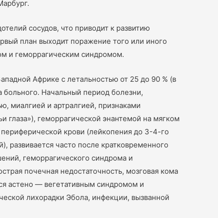
Марбург.
отелий сосудов, что приводит к развитию
ервый план выходит поражение того или иного
ом и геморрагическим синдромом.
падной Африке с летальностью от 25 до 90 % (в
ма больного. Начальный период болезни,
ю, миалгией и артралгией, признаками
и глаза»), геморрагической энантемой на мягком
 периферической крови (лейкопения до 3-4-го
й), развивается часто после кратковременного
ений, геморрагического синдрома и
страя почечная недостаточность, мозговая кома
ся астено — вегетативным синдромом и
еской лихорадки Эбола, инфекции, вызванной