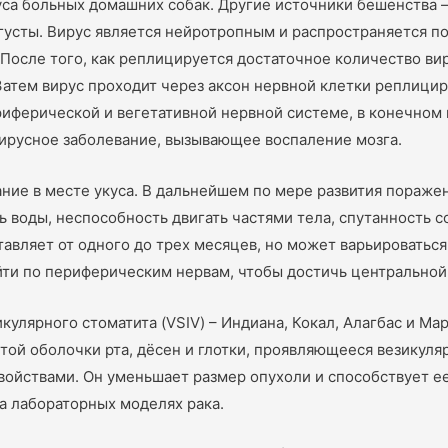
уса больных домашних собак. Другие источники бешенства —
ангусты. Вирус является нейротропным и распространяется 
После того, как реплицируется достаточное количество вир
тем вирус проходит через аксон нервной клетки реплициру
иферической и вегетативной нервной системе, в конечном и
ирусное заболевание, вызывающее воспаление мозга.
ие в месте укуса. В дальнейшем по мере развития поражени
 воды, неспособность двигать частями тела, спутанность с
вляет от одного до трех месяцев, но может варьироваться 
ойти по периферическим нервам, чтобы достичь центральной
кулярного стоматита (VSIV) – Индиана, Кокал, Алагбас и Ма
ой оболочки рта, дёсен и глотки, проявляющееся везикул
ойствами. Он уменьшает размер опухоли и способствует ее
а лабораторных моделях рака.