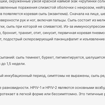
ки, окружённые узкой красной каймой (как «крупинки соли 
язвленные поражения слизистой оболочки с некрозом, нейт
 появляется коревая сыпь (экзантема). Сначала на лице, ше
верхности рук и ног, включая пальцы. Сыпь состоит из мел
ухи, сыпь при которой не сливается). Из-за иммуносупресс
 бронхит, трахеит, отит, синусит, первичная коревая пневм
т, подострый склерозирующий панэнцефалит и изъязвление
сыпаний: сыпь темнеет, буреет, пигментируется, шелушится 
до 1,5 недели.
й инкубационный период, симптомы не выражены, сыпь ре
 разновидности. HPIV-1 и HPIV-2 являются основными возбу
4 протекает в легкой форме или бессимптомно. Это типичн