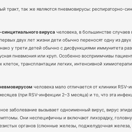
 тракт, так же являются пневмовирусы: респираторно-син
-синцитиального вируса
человека, в большинстве случаев
 первых двух лет жизни дети обычно переносят одну из дву
нако у трети детей обычно с дисфункциями иммунитета раз
ирусная пневмония или круп. Особенно восприимчивы паци
 клеток, трансплантации легких, интенсивной химиотерапии
невмовирусом
человека мало отличается от клиники RSV-и
месяцев (при RSV-инфекции 2–3 месяца) и то, что эта инфек
нное заболевание вызывает одноименный вирус, вирус эпид
симптомы. Они неспецифичны и включают лихорадку, головн
езистых органов (слюнные железы, поджелудочная железа,