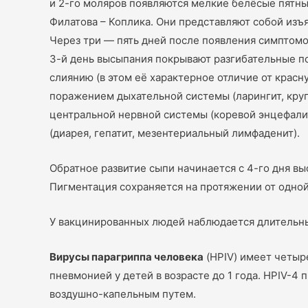
и 2-го моляров появляются мелкие белёсые пятныш
Филатова – Коплика. Они представляют собой изъ
Через три — пять дней после появления симптомов
3-й день высыпания покрывают разгибательные по
слиянию (в этом её характерное отличие от красн
поражением дыхательной системы (ларингит, круп,
центральной нервной системы (коревой энцефали
(диарея, гепатит, мезентериальный лимфаденит).
Обратное развитие сыпи начинается с 4-го дня вы
Пигментация сохраняется на протяжении от одной 
У вакцинированных людей наблюдается длительны
Вирусы парагриппа человека
(HPIV) имеет четыре
пневмонией у детей в возрасте до 1 года. HPIV-
воздушно-капельным путем.