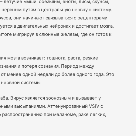
 летучие мыши, обезьяны, еноты, лисы, скунсы,
по нервным путям в центральную нервную систему.
усов, они начинают связываться с рецепторами
ется в двигательных нейронах и достигает мозга.
тоге мигрируя в слюнные железы, где он готов к
я мозга возникает: тошнота, рвота, резкие
ознания и потеря сознания. Период между
от менее одной недели до более одного года. Это
 нервной системы.
раба. Вирус является зоонозным и вызывает у
ярными высыпаниями. Аттенуированный VSIV с
 распространению при меланоме, раке легких,