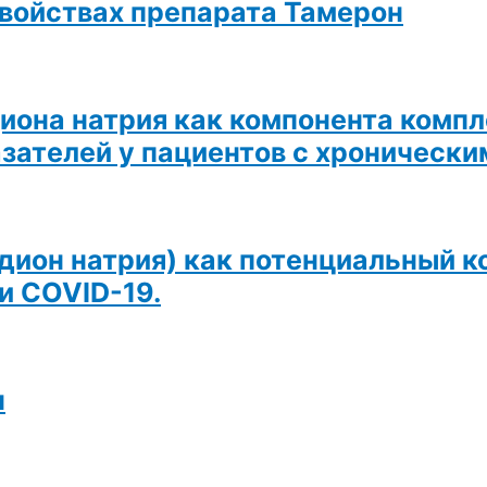
свойствах препарата Тамерон
она натрия как компонента компл
зателей у пациентов с хроническ
ион натрия) как потенциальный к
и COVID-19.
н