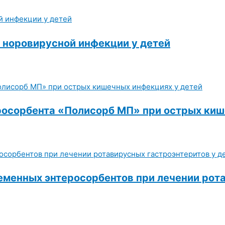
и норовирусной инфекции у детей
росорбента «Полисорб МП» при острых киш
менных энтеросорбентов при лечении рота