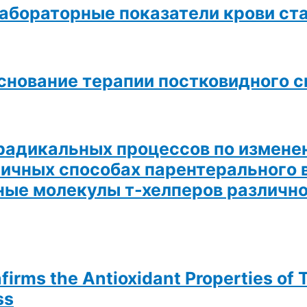
абораторные показатели крови ст
снование терапии постковидного 
радикальных процессов по измене
личных способах парентерального 
ые молекулы т-хелперов различно
firms the Antioxidant Properties of
ss