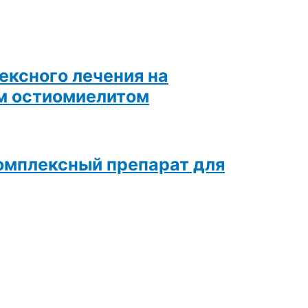
ексного лечения на
им остиомиелитом
омплексный препарат для