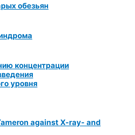
арых обезьян
синдрома
нию концентрации
введения
го уровня
 Tameron against X-ray- and