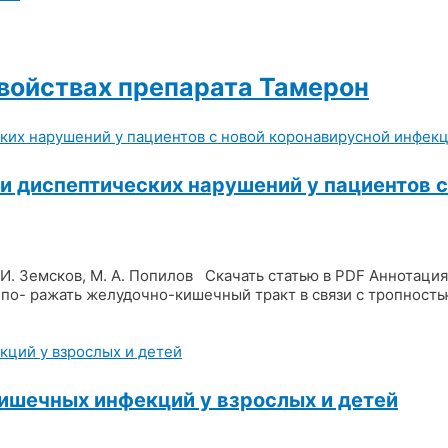
войствах препарата Тамерон
и диспептических нарушений у пациентов 
, Д. И. Земсков, М. А. Попилов Скачать статью в PDF Аннота
 по- ражать желудочно-кишечный тракт в связи с тропность
ишечных инфекций у взрослых и детей