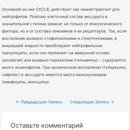
Основной из них CXCL8, действует как хемоаттрактант для
нейтрофилов. Поэтому клеточный состав экссудата в
значительной степени зависит не только от этиологического
фактора, но и от состава хемокинов и их рецепторов. Так, если
воспаление вызвано стафилококками и стрептококками, в
вышедшей жидкости преобладают нейтрофильные
гранулоциты, если оно протекает на иммунной основе
(аллергия) или вызвано паразитами (гельминты) – содержится
много эозинофилов. При хроническом воспалении (туберкулез,
сифилис) в экссудате имеется много мононуклеаров
(лимфоциты, моноциты).
Навигация
←
Предыдущая Запись
Следующая Запись
→
по
записям
Оставьте комментарий