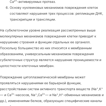
2+
Ca
-активируемых протеаз.
Основу нуклеиновых механизмов повреждения клеток
составляют нарушения трех процессов: репликации ДНК,
транскрипции и трансляции.
На субклеточном уровне реализация рассмотренных выше
молекулярных механизмов повреждения клетки приводит к
нарушению строения и функции отдельных ее органелл.
Поскольку большинство из них относится к мембранным
образованиям, универсальным механизмом повреждения
субклеточных структур является нарушение проницаемости и
целостности клеточных мембран.
Повреждение цитоплазматической мембраны может
проявляться нарушениями ее барьерной функции,
+
+
расстройствами систем активного транспорта веществ (Na
,К
2+
+
2+
+
+
— и Ca
-насосов, Na
,Ca
— и Na
,H
-обменных механизмов и
др.), изменениями белков, образующих специфические каналы