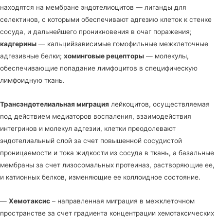
находятся на мембране эндотелиоцитов — лиганды для
селектинов, с которыми обеспечивают адгезию клеток к стенке
сосуда, и дальнейшего проникновения в очаг поражения;
кадгерины
— кальцийзависимые гомофильные межклеточные
адгезивные белки;
хоминговые рецепторы
— молекулы,
обеспечивающие попадание лимфоцитов в специфическую
лимфоидную ткань.
Трансэндотелиальная миграция
лейкоцитов, осуществляемая
под действием медиаторов воспаления, взаимодействия
интегринов и молекул адгезии, клетки преодолевают
эндотелиальный слой за счет повышенной сосудистой
проницаемости и тока жидкости из сосуда в ткань, а базальные
мембраны за счет лизосомальных протеиназ, растворяющие ее,
и катионных белков, изменяющие ее коллоидное состояние.
—
Хемотаксис
– направленная миграция в межклеточном
пространстве за счет градиента концентрации хемотаксических