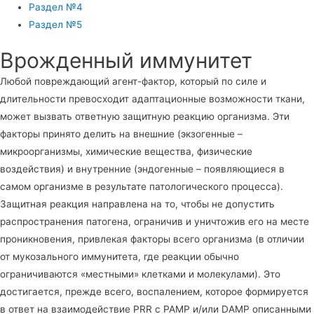
Раздел №4
Раздел №5
Врожденный иммунитет
Любой повреждающий агент-фактор, который по силе и
длительности превосходит адаптационные возможности ткани,
может вызвать ответную защитную реакцию организма. Эти
факторы принято делить на внешние (экзогенные –
микроорганизмы, химические вещества, физические
воздействия) и внутренние (эндогенные – появляющиеся в
самом организме в результате патологического процесса).
Защитная реакция направлена на то, чтобы не допустить
распространения патогена, ограничив и уничтожив его на месте
проникновения, привлекая факторы всего организма (в отличии
от мукозального иммунитета, где реакции обычно
ограничиваются «местными» клетками и молекулами). Это
достигается, прежде всего, воспалением, которое формируется
в ответ на взаимодействие PRR с PAMP и/или DAMP описанными