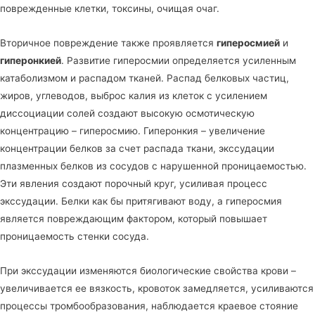
поврежденные клетки, токсины, очищая очаг.
Вторичное повреждение также проявляется
гиперосмией
и
гиперонкией
. Развитие гиперосмии определяется усиленным
катаболизмом и распадом тканей. Распад белковых частиц,
жиров, углеводов, выброс калия из клеток с усилением
диссоциации солей создают высокую осмотическую
концентрацию – гиперосмию. Гиперонкия – увеличение
концентрации белков за счет распада ткани, экссудации
плазменных белков из сосудов с нарушенной проницаемостью.
Эти явления создают порочный круг, усиливая процесс
экссудации. Белки как бы притягивают воду, а гиперосмия
является повреждающим фактором, который повышает
проницаемость стенки сосуда.
При экссудации изменяются биологические свойства крови –
увеличивается ее вязкость, кровоток замедляется, усиливаются
процессы тромбообразования, наблюдается краевое стояние