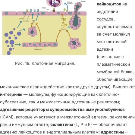
лейкоцитов
на
эндотелии
сосудов,
осуществляемая
за счет молекул
межклеточной
адгезии
(связанные с
Рис. 18. Клеточная миграция.
плазматической
мембраной белки,
обеспечивающие
механическое взаимодействие клеток друг с другом). Выделяют:
интегрины
— молекулы, функционирующие как клеточно-
субстратные, так и межклеточные адгезивные рецепторы;
адгезивные рецепторы суперсемейства иммуноглобулинов
(ICAM), которые участвуют в межклеточной адгезии, заживлении
ран и иммунном ответе;
селектины
(L, Р и Е) — обеспечивает
адгезию лейкоцитов к эндотелиальным клеткам;
адрессины
–