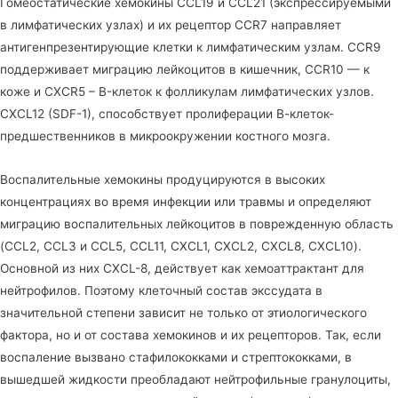
Гомеостатические хемокины CCL19 и CCL21 (экспрессируемыми
в лимфатических узлах) и их рецептор CCR7 направляет
антигенпрезентирующие клетки к лимфатическим узлам. CCR9
поддерживает миграцию лейкоцитов в кишечник, CCR10 — к
коже и CXCR5 – B-клеток к фолликулам лимфатических узлов.
CXCL12 (SDF-1), способствует пролиферации В-клеток-
предшественников в микроокружении костного мозга.
Воспалительные хемокины продуцируются в высоких
концентрациях во время инфекции или травмы и определяют
миграцию воспалительных лейкоцитов в поврежденную область
(CCL2, CCL3 и CCL5, CCL11, CXCL1, CXCL2, CXCL8, CXCL10).
Основной из них CXCL-8, действует как хемоаттрактант для
нейтрофилов. Поэтому клеточный состав экссудата в
значительной степени зависит не только от этиологического
фактора, но и от состава хемокинов и их рецепторов. Так, если
воспаление вызвано стафилококками и стрептококками, в
вышедшей жидкости преобладают нейтрофильные гранулоциты,