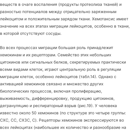
веществ в очаге воспаления (продукты протеолиза тканей) и
разностью потенциалов между отрицательно заряженным
лейкоцитом и положительным зарядом ткани. Хемотаксис имеет
значение на всех этапах миграции лейкоцитов, особенно в ткани,
в которой отсутствуют сосуды.
Во всех процессах миграции большая роль принадлежит
хемокинам и их рецепторам. Семейство этих небольших
цитокинов или сигнальных белков, секретируемых практически
всеми видами клеток, играют центральную роль в регуляции
миграции клеток, особенно лейкоцитов (табл.14). Однако с
активацией хемокинов связано и множество других
биологических процессов, включая пролиферацию,
выживаемость, дифференцировку, продукцию цитокинов,
дегрануляцию и респираторный взрыв (рис.19). У человека
известно около 50 хемокинов (по структуре это четыре группы:
CXC, CC, CX3C, C). Рецепторы хемокинов экспрессируются во
всех лейкоцитах (наибольшее их количество и разнообразие на