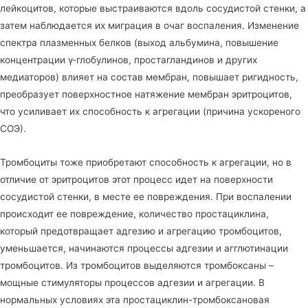
лейкоцитов, которые выстраиваются вдоль сосудистой стенки, а
затем наблюдается их миграция в очаг воспаления. Изменение
спектра плазменных белков (выход альбумина, повышение
концентрации γ-глобулинов, простагландинов и других
медиаторов) влияет на состав мембран, повышает ригидность,
преобразует поверхностное натяжение мембран эритроцитов,
что усиливает их способность к агрегации (причина ускореного
СОЭ).
Тромбоциты тоже приобретают способность к агрегации, но в
отличие от эритроцитов этот процесс идет на поверхности
сосудистой стенки, в месте ее повреждения. При воспалении
происходит ее повреждение, количество простациклина,
который предотвращает адгезию и агрегацию тромбоцитов,
уменьшается, начинаются процессы адгезии и агглютинации
тромбоцитов. Из тромбоцитов выделяются тромбоксаны –
мощные стимуляторы процессов адгезии и агрегации. В
нормальных условиях эта простациклин-тромбоксановая