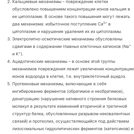
Кальциевые механизмы – повреждение клетки
обусловлено повышением концентрации ионов кальция в
ее цитоплазме. В основе такого повышения могут лежать
2+
два механизма: избыточное поступление Ca
в
цитоплазме и нарушение удаления их из цитоплазмы.
Электролитно-осмотические механизмы обусловлены
+
сдвигами в содержании главных клеточных катионов (Na
+
и K
).
Ацидотические механизмы – в основе этой группы
механизмов повреждения лежит увеличение концентрации
ионов водорода в клетке, т.е. внутриклеточный ацидоз.
Протеиновые механизмы, включающие в себя
ингибирование ферментов (обратимое и необратимое),
денатурацию (нарушение нативного строения белковых
молекул в результате изменений вторичной и третичной
структур белка, обусловленных разрывом нековалентных
связей) и протеолиз, осуществляющийся под действием
лизосомальных гидролитических ферментов (катепсинов) и