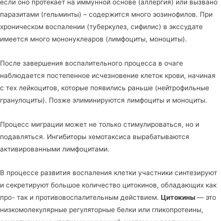
если оно протекает на иммунной основе (аллергия) или вызвано
паразитами (гельминты) – содержится много эозинофилов. При
хроническом воспалении (туберкулез, сифилис) в экссудате
имеется много мононуклеаров (лимфоциты, моноциты).
После завершения воспалительного процесса в очаге
наблюдается постепенное исчезновение клеток крови, начиная
с тех лейкоцитов, которые появились раньше (нейтрофильные
гранулоциты). Позже элиминируются лимфоциты и моноциты.
Процесс миграции может не только стимулироваться, но и
подавляться. Ингибиторы хемотаксиса вырабатываются
активированными лимфоцитами.
В процессе развития воспаления клетки участники синтезируют
и секретируют большое количество цитокинов, обладающих как
про- так и противовоспалительным действием.
Цитокины
— это
низкомолекулярные регуляторные белки или гликопротеины,