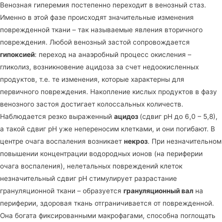
Венозная гиперемия постепенно переходит в венозный стаз.
Именно в этой фазе происходят значительные изменения
поврежденной ткани – так называемые явления вторичного
повреждения. Любой венозный застой сопровождается
гипоксией
: переход на анаэробный процесс окисления –
гликолиз, возникновение ацидоза за счет недоокисленных
продуктов, т.е. те изменения, которые характерны для
первичного повреждения. Накопление кислых продуктов в фазу
венозного застоя достигает колоссальных количеств.
Наблюдается резко выраженный
ацидоз
(сдвиг рН до 6,0 – 5,8),
а такой сдвиг рН уже непереносим клетками, и они погибают. В
центре очага воспаления возникает
некроз
. При незначительном
повышении концентрации водородных ионов (на периферии
очага воспаления), нелетальных повреждений клеток
незначительный сдвиг рН стимулирует разрастание
грануляционной ткани – образуется
грануляционный вал
на
периферии, здоровая ткань отграничивается от поврежденной.
Она богата фиксированными макрофагами, способна поглощать