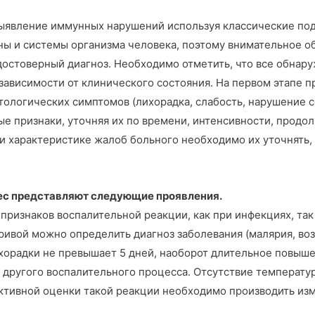
ыявление иммунных нарушений используя классические под
ы и системы организма человека, поэтому внимательное об
достоверный диагноз. Необходимо отметить, что все обнар
 зависимости от клинического состояния. На первом этапе 
ологических симптомов (лихорадка, слабость, нарушение со
 признаки, уточняя их по времени, интенсивности, продолж
и характеристике жалоб больного необходимо их уточнять
ес представляют следующие проявления.
признаков воспалительной реакции, как при инфекциях, так
ивой можно определить диагноз заболевания (малярия, возв
хорадки не превышает 5 дней, наоборот длительное повыше
 другого воспалительного процесса. Отсутствие температу
ктивной оценки такой реакции необходимо производить изм