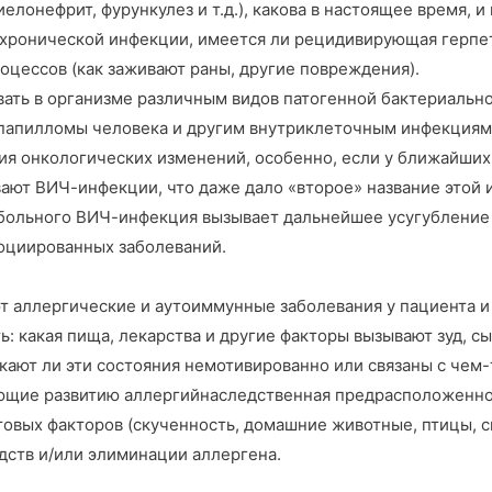
иелонефрит, фурункулез и т.д.), какова в настоящее время, 
ги хронической инфекции, имеется ли рецидивирующая герпе
цессов (как заживают раны, другие повреждения).
ть в организме различным видов патогенной бактериальной
м папилломы человека и другим внутриклеточным инфекциям
ния онкологических изменений, особенно, если у ближайши
ают ВИЧ-инфекции, что даже дало «второе» название это
 больного ВИЧ-инфекция вызывает дальнейшее усугубление
оциированных заболеваний.
 аллергические и аутоиммунные заболевания у пациента и
 какая пища, лекарства и другие факторы вызывают зуд, сы
кают ли эти состояния немотивированно или связаны с чем
ующие развитию аллергийнаследственная предрасположенно
овых факторов (скученность, домашние животные, птицы, сы
дств и/или элиминации аллергена.