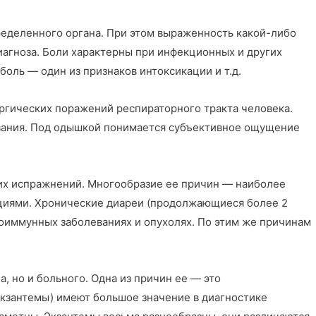
ределенного органа. При этом выраженность какой-либо
иагноза. Боли характерны при инфекционных и других
оль — один из признаков интоксикации и т.д.
ергических поражений респираторного тракта человека.
зования. Под одышкой понимается субъективное ощущение
дких испражнений. Многообразие ее причин — наиболее
кциями. Хронические диареи (продолжающиеся более 2­
оиммунных заболеваниях и опухолях. По этим же причинам
 но и больного. Одна из причин ее — это
экзантемы) имеют большое значение в диагностике