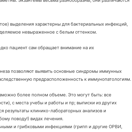
заметны. Экзантемы весьма разнообразны, они различаются
лтое) выделения характерны для бактериальных инфекций,
тделяемое невыраженное с белым оттенком.
едко пациент сам обращает внимание на их
мнеза позволяют выявить основные синдромы иммунных
наследственную предрасположенность к иммунопатологиям.
можно более полном объеме. Это могут быть: все
и), с места учебы и работы и пр; выписки из других
ся результаты клинико-лабораторных анализов и
ому поводу!) видах лечения.
льными и грибковыми инфекциями (грипп и другие ОРВИ,