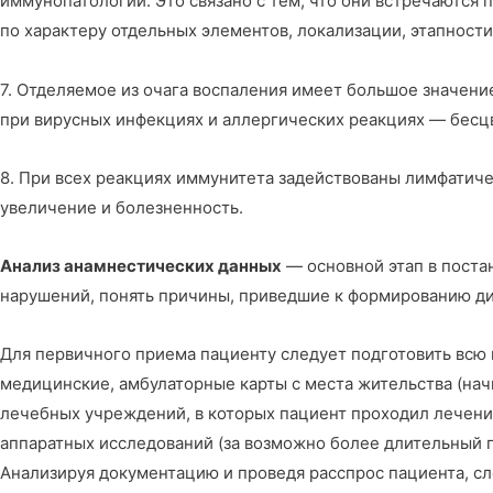
иммунопатологий. Это связано с тем, что они встречаются
по характеру отдельных элементов, локализации, этапности
7. Отделяемое из очага воспаления имеет большое значени
при вирусных инфекциях и аллергических реакциях — бесц
8. При всех реакциях иммунитета задействованы лимфатич
увеличение и болезненность.
Анализ анамнестических данных
— основной этап в поста
нарушений, понять причины, приведшие к формированию ди
Для первичного приема пациенту следует подготовить вс
медицинские, амбулаторные карты с места жительства (начи
лечебных учреждений, в которых пациент проходил лечени
аппаратных исследований (за возможно более длительный п
Анализируя документацию и проведя расспрос пациента, сл