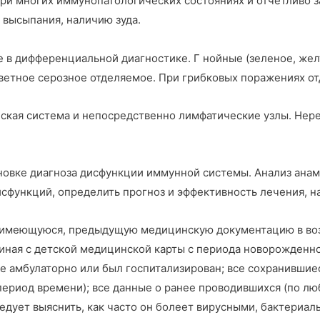
 при многих иммунопатологических состояниях и отчетливо 
 высыпания, наличию зуда.
е в дифференциальной диагностике. Г нойные (зеленое, же
ветное серозное отделяемое. При грибковых поражениях о
еская система и непосредственно лимфатические узлы. Нер
новке диагноза дисфункции иммунной системы. Анализ ана
сфункций, определить прогноз и эффективность лечения, 
ю имеющуюся, предыдущую медицинскую документацию в воз
ная с детской медицинской карты с периода новорожденност
е амбулаторно или был госпитализирован; все сохранившие
ериод времени); все данные о ранее проводившихся (по люб
едует выяснить, как часто он болеет вирусными, бактериа