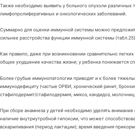
Также необходимо выявить у больного опухоли различных т
лимфопролиферативных и онкологических заболеваний.
Суммарно для оценки иммунной системы можно предложить 
сильнее расстройства функции иммунной системы (табл.25)
Как правило, даже при возникновении сравнительно легких
общее ухудшение качества жизни; у ребенка понижается сп
Более грубые иммунопатологии приводят и к более тяжелым
иммунодефициту (частые ОРВИ, хронический ринит, бронхит,
стафилодермит/стафилодермия, микоз, кандидоз, молочница,
При сборе анамнеза у детей необходимо уделять внимание
наличие внутриутробной гипоксии, что может способствова
вскармливания (период лактации); время введения прикормо