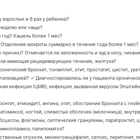
 взрослых и 6 раз у ребенка)?
 неделю или чаще?
 год? Кашель более 1 мес?
 Отделение мокроты суммарно в течение года более 1 мес? 
х причин)? Отмечается ли заложенность и зуд в носу, чихан
 или имеющая рецидивирующее течение, желтуха?
ический бронхит, тонзиллит, отит, простатит, цистит, урет
итализацией? ✓ Диагностировались ли у пациента хронический
сная инфекция (ЦМВ), инфекция, вызванная вирусом Эпштей
ронтит, этмоидит), ангина, отит, обострение бронхита с гн
атомикоз), ногтей, слизистых оболочек (молочница), внутр
абсцессы, флегмоны, септические гранулемы, парапроктит, 
, микоплазмоз, папиломатоз?
твенные опухоли, менингоэнцефалит, сепсис, перитонит, пн