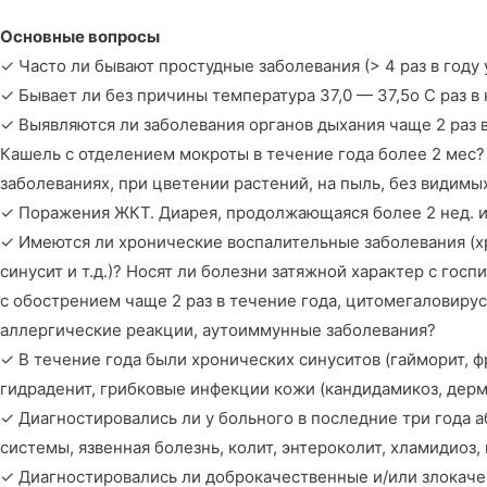
Основные вопросы
✓ Часто ли бывают простудные заболевания (> 4 раз в году у
✓ Бывает ли без причины температура 37,0 — 37,5o C раз в
✓ Выявляются ли заболевания органов дыхания чаще 2 раз в
Кашель с отделением мокроты в течение года более 2 мес?
заболеваниях, при цветении растений, на пыль, без видимы
✓ Поражения ЖКТ. Диарея, продолжающаяся более 2 нед.
✓ Имеются ли хронические воспалительные заболевания (хрон
синусит и т.д.)? Носят ли болезни затяжной характер с госп
с обострением чаще 2 раз в течение года, цитомегаловиру
аллергические реакции, аутоиммунные заболевания?
✓ В течение года были хронических синуситов (гайморит, ф
гидраденит, грибковые инфекции кожи (кандидамикоз, дерм
✓ Диагностировались ли у больного в последние три года 
системы, язвенная болезнь, колит, энтероколит, хламидиоз
✓ Диагностировались ли доброкачественные и/или злокачес