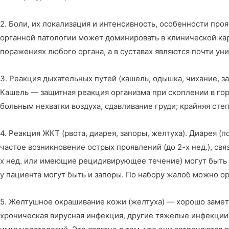
2. Боли, их локализация и интенсивность, особенности пр
органной патологии может доминировать в клинической ка
поражениях любого органа, а в суставах являются почти ун
3. Реакция дыхательных путей (кашель, одышка, чихание, 
Кашель — защитная реакция организма при скоплении в го
больным нехватки воздуха, сдавливание груди; крайняя сте
4. Реакция ЖКТ (рвота, диарея, запоры, желтуха). Диарея 
частое возникновение острых проявлений (до 2-х нед.), 
х нед. или имеющие рецидивирующее течение) могут быть 
у пациента могут быть и запоры. По набору жалоб можно о
5. Желтушное окрашивание кожи (желтуха) — хорошо заметн
хроническая вирусная инфекция, другие тяжелые инфекции