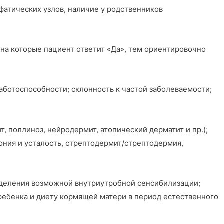
фатических узлов, наличие у родственников
на которые пациент ответит «Да», тем ориентировочно
аботоспособности; склонность к частой заболеваемости;
 поллиноз, нейродермит, атопический дерматит и пр.);
ония и усталость, стрептодермит/стрептодермия,
ределения возможной внутриутробной сенсибилизации;
ребенка и диету кормящей матери в период естественного