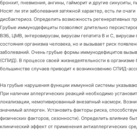
бронхит, пневмония, ангины, гайморит и другие синуситы, п
Носят ли эти заболевания затяжной характер, есть ли оча
дисбактериоз. Определить возможность регенеративных про
Грубые иммунодефициты позволяют длительно персистирова
ВЭБ, ЦМВ, энтеровирусам, вирусам гепатита В и С, вируса
состояния организма человека, но и вызывает риск появле
заболеваний. Очень грубые формы иммунодефицитов вызыв
(СПИД). В процессе своей жизнедеятельности в организме
большинстве случаев приводит к возникновению СПИД-асс
На грубые нарушения функции иммунной системы указывают
При наличии аллергических реакций необходимо установить:
локализации, немотивированный внезапный насморк. Возни
значимый аллерген. Установить факторы риска, способств
физических факторов, сезонности). Определить влияние быт
клинический эффект от применения антиаллергических сре