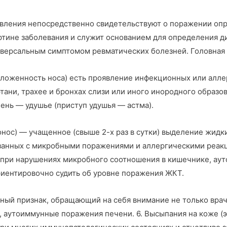
оявления непосредственно свидетельствуют о поражении оп
ртине заболевания и служит основанием для определения д
иверсальным симптомом ревматических болезней. Головная б
заложенность носа) есть проявление инфекционных или алл
ртани, трахее и бронхах слизи или иного инородного обра
пень — удушье (приступ удушья — астма).
(понос) — учащенное (свыше 2-х раз в сутки) выделение жи
связанных с микробными поражениями и аллергическими реа
при нарушениях микробного соотношения в кишечнике, аут
риентировочно судить об уровне поражения ЖКТ.
ый признак, обращающий на себя внимание не только врача,
, аутоиммунные поражения печени. 6. Высыпания на коже (